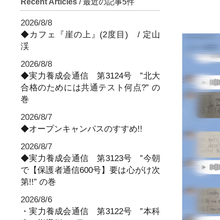
Recent Articles
/ 最近の記事5件
2026/8/8
◆カフェ『崖の上』(2度目) / 定山
渓
2026/8/8
◆実力養成会通信 第3124号 ”北大
合格のためには共通テスト何点?” の
巻
2026/8/7
◆オープンキャンパスのすすめ!!
2026/8/7
◆実力養成会通信 第3123号 ”今朝
で【保護者通信600号】要は心がけ次
第!!” の巻
2026/8/6
・実力養成会通信 第3122号 ”本科