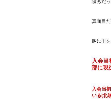
優秀だっ
真面目だ
胸に手を
入会当
部に現
入会当初
いる(北嶺