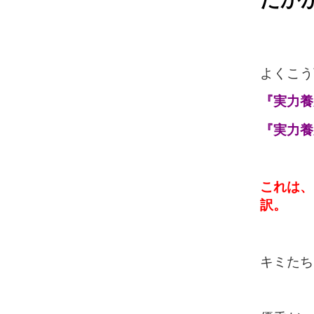
よくこう
『実力養
『実力養
これは、
訳。
キミたち