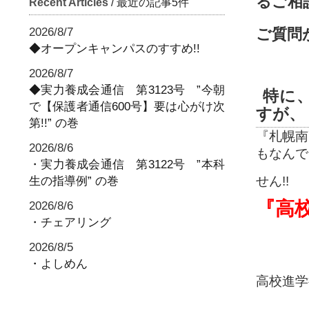
るご相
Recent Articles
/ 最近の記事5件
2026/8/7
ご質問
◆オープンキャンパスのすすめ!!
2026/8/7
◆実力養成会通信 第3123号 ”今朝
特に
で【保護者通信600号】要は心がけ次
すが、
第!!” の巻
『札幌南
2026/8/6
もなんで
・実力養成会通信 第3122号 ”本科
せん!!
生の指導例” の巻
『高
2026/8/6
・チェアリング
2026/8/5
・よしめん
高校進学