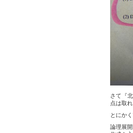
さて『北
点は取れ
とにかく
論理展開