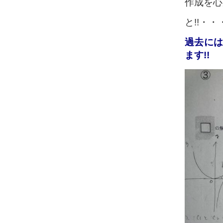
作成を心
と!!・
過去には
ます!!