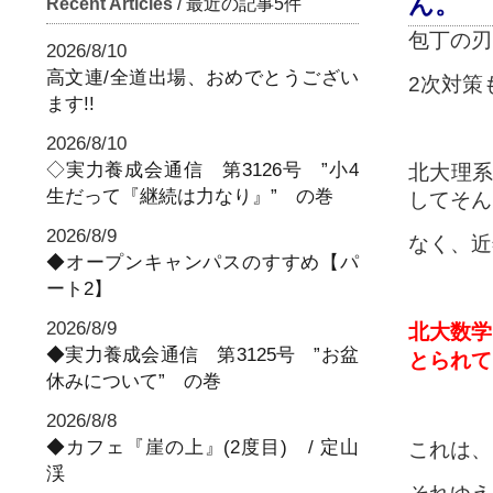
ん。
Recent Articles
/ 最近の記事5件
包丁の刃
2026/8/10
高文連/全道出場、おめでとうござい
2次対策
ます!!
2026/8/10
◇実力養成会通信 第3126号 ”小4
北大理系
生だって『継続は力なり』” の巻
してそん
2026/8/9
なく、近
◆オープンキャンパスのすすめ【パ
ート2】
2026/8/9
北大数学
◆実力養成会通信 第3125号 ”お盆
とられて
休みについて” の巻
2026/8/8
◆カフェ『崖の上』(2度目) / 定山
これは、
渓