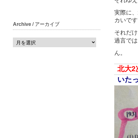
それゆえ
実際に、
カいです
Archive
/ アーカイブ
それだけ
過言では
ん。
北大2
いた