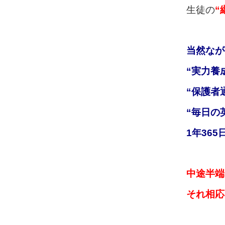
生徒の
“
当然なが
“実力養
“保護者
“毎日の
1年36
中途半端
それ相応