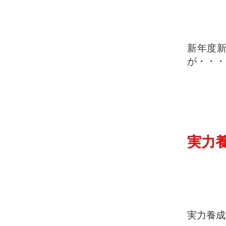
新年度
が・・・
実力
実力養成