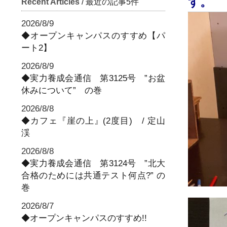
す。
Recent Articles
/ 最近の記事5件
2026/8/9
◆オープンキャンパスのすすめ【パ
ート2】
2026/8/9
◆実力養成会通信 第3125号 ”お盆
休みについて” の巻
2026/8/8
◆カフェ『崖の上』(2度目) / 定山
渓
2026/8/8
◆実力養成会通信 第3124号 ”北大
合格のためには共通テスト何点?” の
巻
2026/8/7
◆オープンキャンパスのすすめ!!