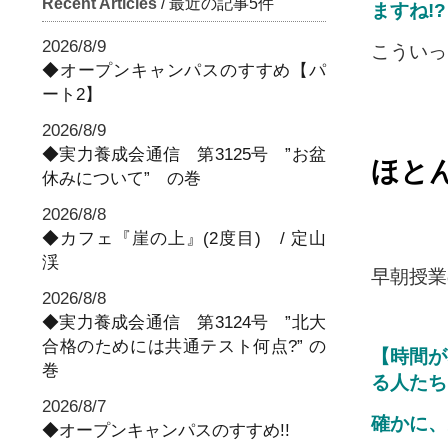
Recent Articles
/ 最近の記事5件
ますね!
2026/8/9
こういっ
◆オープンキャンパスのすすめ【パ
ート2】
2026/8/9
◆実力養成会通信 第3125号 ”お盆
ほと
休みについて” の巻
2026/8/8
◆カフェ『崖の上』(2度目) / 定山
渓
早朝授業
2026/8/8
◆実力養成会通信 第3124号 ”北大
合格のためには共通テスト何点?” の
【時間が
巻
る人たち
2026/8/7
確かに、
◆オープンキャンパスのすすめ!!