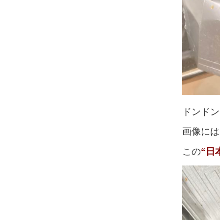
ドンドン
画像には
この
“日