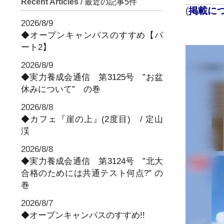
Recent Articles
/ 最近の記事5件
(
掲載に
2026/8/9
◆オープンキャンパスのすすめ【パ
ート2】
2026/8/9
◆実力養成会通信 第3125号 ”お盆
休みについて” の巻
2026/8/8
◆カフェ『崖の上』(2度目) / 定山
渓
2026/8/8
◆実力養成会通信 第3124号 ”北大
合格のためには共通テスト何点?” の
巻
2026/8/7
◆オープンキャンパスのすすめ!!