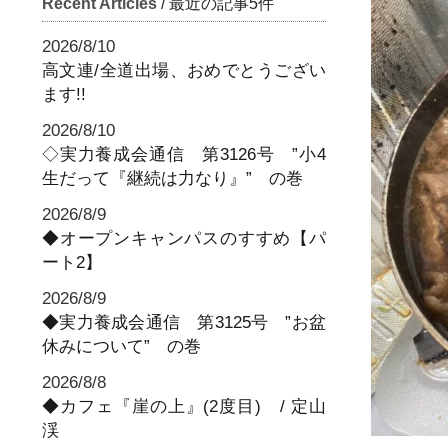
Recent Articles
/ 最近の記事5件
2026/8/10
高文連/全道出場、おめでとうござい
ます!!
2026/8/10
◇実力養成会通信 第3126号 ”小4
生だって『継続は力なり』” の巻
2026/8/9
◆オープンキャンパスのすすめ【パ
ート2】
2026/8/9
◆実力養成会通信 第3125号 ”お盆
休みについて” の巻
2026/8/8
◆カフェ『崖の上』(2度目) / 定山
渓