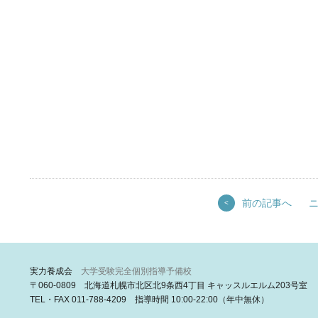
前の記事へ
<
実力養成会
大学受験完全個別指導予備校
〒060-0809 北海道札幌市北区北9条西4丁目 キャッスルエルム203号室
TEL・FAX 011-788-4209 指導時間 10:00-22:00（年中無休）