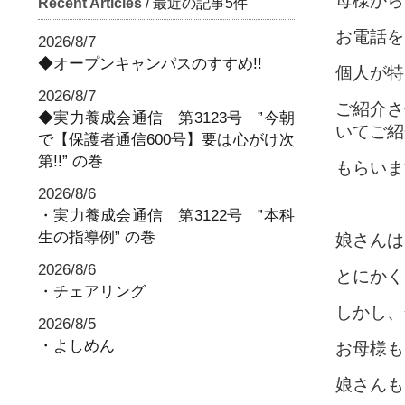
母様から
Recent Articles
/ 最近の記事5件
お電話を
2026/8/7
◆オープンキャンパスのすすめ!!
個人が特
2026/8/7
ご紹介さ
◆実力養成会通信 第3123号 ”今朝
いてご紹
で【保護者通信600号】要は心がけ次
第!!” の巻
もらいま
2026/8/6
・実力養成会通信 第3122号 ”本科
生の指導例” の巻
娘さんは
2026/8/6
とにかく
・チェアリング
しかし、
2026/8/5
・よしめん
お母様も
娘さんも