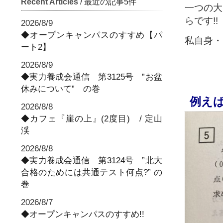
Recent Articles
/ 最近の記事5件
一つの大
らです!!
2026/8/9
◆オープンキャンパスのすすめ【パ
私自身・
ート2】
2026/8/9
◆実力養成会通信 第3125号 ”お盆
休みについて” の巻
例えば
2026/8/8
◆カフェ『崖の上』(2度目) / 定山
渓
2026/8/8
◆実力養成会通信 第3124号 ”北大
合格のためには共通テスト何点?” の
巻
2026/8/7
◆オープンキャンパスのすすめ!!