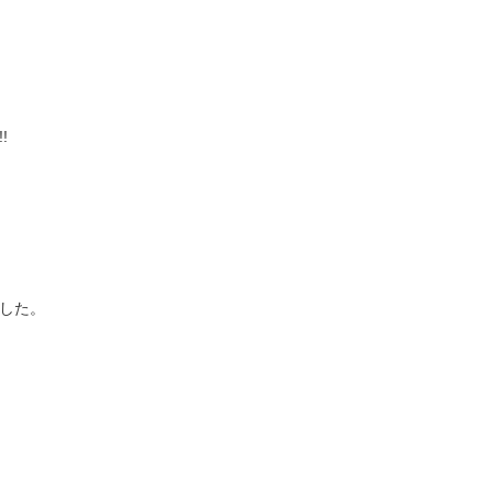
!
した。