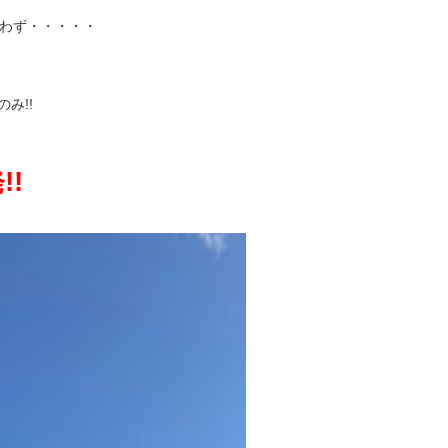
わず・・・・・
み!!
!!