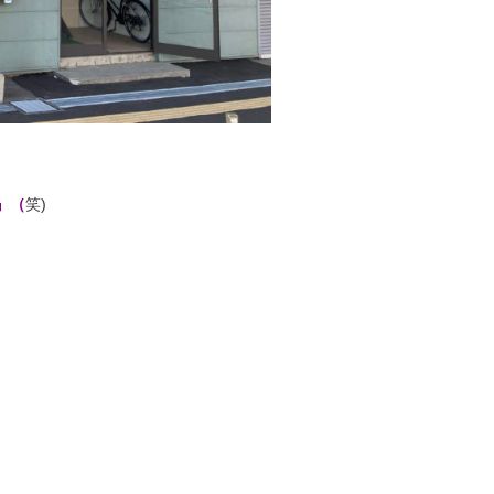
』（
笑)