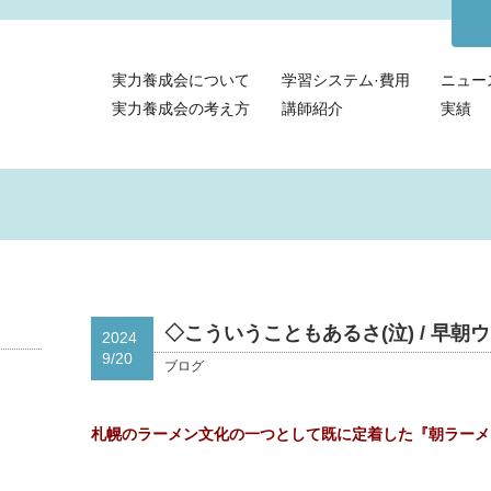
実力養成会について
学習システム·費用
ニュー
実力養成会の考え方
講師紹介
実績
◇こういうこともあるさ(泣) / 早
2024
9/20
ブログ
札幌のラーメン文化の一つとして既に定着した『朝ラーメ