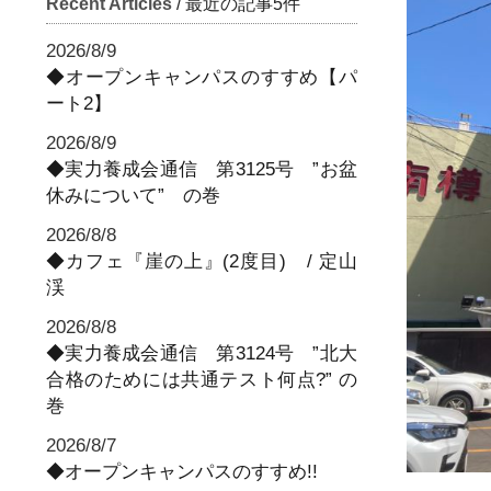
Recent Articles
/ 最近の記事5件
2026/8/9
◆オープンキャンパスのすすめ【パ
ート2】
2026/8/9
◆実力養成会通信 第3125号 ”お盆
休みについて” の巻
2026/8/8
◆カフェ『崖の上』(2度目) / 定山
渓
2026/8/8
◆実力養成会通信 第3124号 ”北大
合格のためには共通テスト何点?” の
巻
2026/8/7
◆オープンキャンパスのすすめ!!