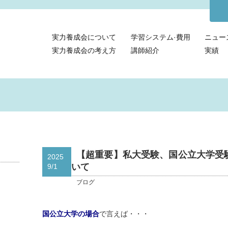
実力養成会について
学習システム·費用
ニュー
実力養成会の考え方
講師紹介
実績
【超重要】私大受験、国公立大学受
2025
いて
9/1
ブログ
国公立大学の場合
で言えば・・・