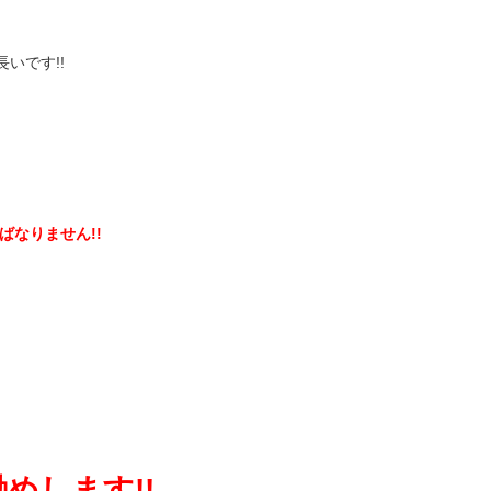
いです!!
なりません!!
めします!!