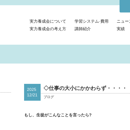
実力養成会について
学習システム·費用
ニュー
実力養成会の考え方
講師紹介
実績
◇仕事の大小にかかわらず・・・・
2025
12/21
ブログ
もし、生徒がこんなことを言ったら?