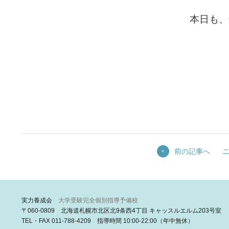
本日も、
前の記事へ
<
実力養成会
大学受験完全個別指導予備校
〒060-0809 北海道札幌市北区北9条西4丁目 キャッスルエルム203号室
TEL・FAX 011-788-4209 指導時間 10:00-22:00（年中無休）