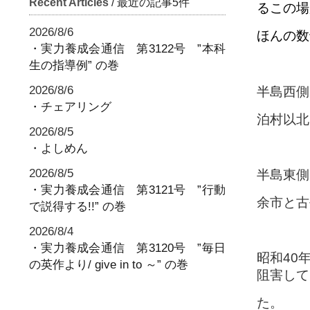
Recent Articles
/ 最近の記事5件
るこの場
2026/8/6
ほ
んの数
・実力養成会通信 第3122号 ”本科
生の指導例” の巻
2026/8/6
半島西側
・チェアリング
泊村以北
2026/8/5
・よしめん
2026/8/5
半島東側
・実力養成会通信 第3121号 ”行動
余市と古
で説得する!!” の巻
2026/8/4
・実力養成会通信 第3120号 ”毎日
昭和40
の英作より/ give in to ～” の巻
阻害して
た。