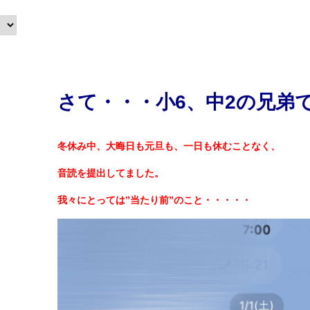
さて・・・小6、中2の兄弟
冬休み中、大晦日も元旦も、一日も休むことなく、
音読を提出してました。
我々にとっては”当たり前”のこと・・・・・