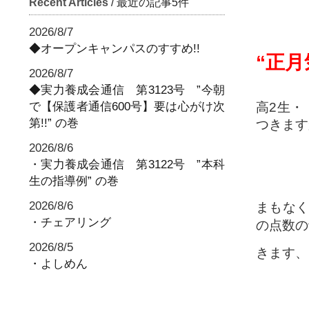
Recent Articles
/ 最近の記事5件
2026/8/7
◆オープンキャンパスのすすめ!!
“正月
2026/8/7
◆実力養成会通信 第3123号 ”今朝
で【保護者通信600号】要は心がけ次
高2生・
第!!” の巻
つきます
2026/8/6
・実力養成会通信 第3122号 ”本科
生の指導例” の巻
2026/8/6
まもな
・チェアリング
の点数の
2026/8/5
きます、
・よしめん