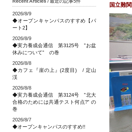
Recent Articles
/ 最近の記事5件
国立難関
2026/8/9
◆オープンキャンパスのすすめ【パ
ート2】
2026/8/9
◆実力養成会通信 第3125号 ”お盆
休みについて” の巻
2026/8/8
◆カフェ『崖の上』(2度目) / 定山
渓
2026/8/8
◆実力養成会通信 第3124号 ”北大
合格のためには共通テスト何点?” の
巻
2026/8/7
◆オープンキャンパスのすすめ!!