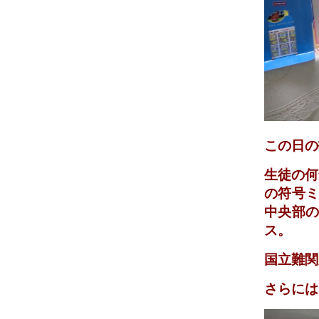
この日の
生徒の何
の符号ミ
中央部の
ス。
国立難関
さらには