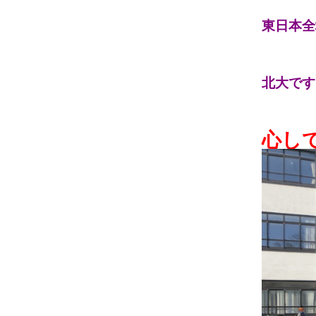
東日本全
北
大です
心して