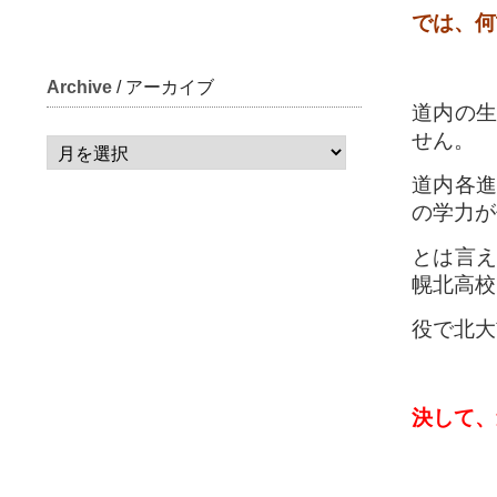
では、何
Archive
/ アーカイブ
道内の生
せん。
道内各進
の学力が
とは言え
幌北高校
役で北大
決して、