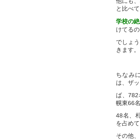
他にも、
と比べて
学
校の絶
けてるの
でしょう
きます。
ちなみに
は、ザッ
ば、78
幌東66
48名、
を占めて
その他、