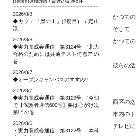
Recent Articles
/ 最近の記事5件
2026/8/8
かつての
◆カフェ『崖の上』(2度目) / 定山
渓
そして
2026/8/8
かつての
◆実力養成会通信 第3124号 ”北大
合格のためには共通テスト何点?” の
巻
彼らの活
2026/8/7
◆オープンキャンパスのすすめ!!
2026/8/7
◆実力養成会通信 第3123号 ”今朝
西区のあ
で【保護者通信600号】要は心がけ次
第!!” の巻
市内のト
2026/8/6
テレビに
・実力養成会通信 第3122号 ”本科