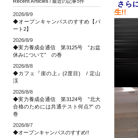
Recent Articles
/ 最近の記事5件
さら
生!!
2026/8/9
◆オープンキャンパスのすすめ【パ
ート2】
2026/8/9
◆実力養成会通信 第3125号 ”お盆
休みについて” の巻
2026/8/8
◆カフェ『崖の上』(2度目) / 定山
渓
2026/8/8
◆実力養成会通信 第3124号 ”北大
合格のためには共通テスト何点?” の
巻
2026/8/7
◆オープンキャンパスのすすめ!!