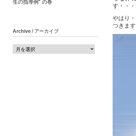
生の指導例” の巻
す・・・
やはり・
つきます
Archive
/ アーカイブ