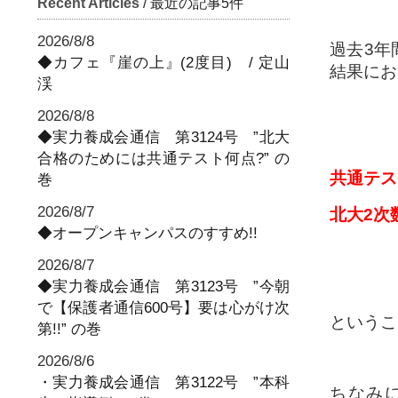
Recent Articles
/ 最近の記事5件
2026/8/8
過去3年
◆カフェ『崖の上』(2度目) / 定山
結果にお
渓
2026/8/8
◆実力養成会通信 第3124号 ”北大
合格のためには共通テスト何点?” の
共通テス
巻
2026/8/7
北大2次
◆オープンキャンパスのすすめ!!
2026/8/7
◆実力養成会通信 第3123号 ”今朝
で【保護者通信600号】要は心がけ次
というこ
第!!” の巻
2026/8/6
・実力養成会通信 第3122号 ”本科
ちなみ