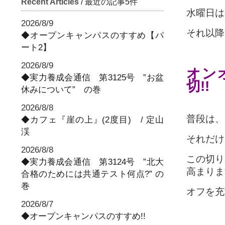
Recent Articles
/ 最近の記事5件
水曜日は
2026/8/9
それ以降
◆オープンキャンパスのすすめ【パ
ート2】
2026/8/9
オン
◆実力養成会通信 第3125号 ”お盆
切!!
休みについて” の巻
2026/8/8
普段は、
◆カフェ『崖の上』(2度目) / 定山
渓
それだけ
2026/8/8
この切り
◆実力養成会通信 第3124号 ”北大
高まりま
合格のためには共通テスト何点?” の
巻
オフを充
2026/8/7
◆オープンキャンパスのすすめ!!