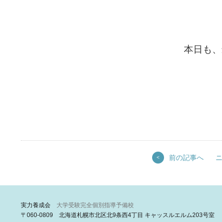
本日も、
前の記事へ
<
実力養成会
大学受験完全個別指導予備校
〒060-0809 北海道札幌市北区北9条西4丁目 キャッスルエルム203号室