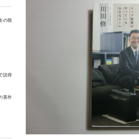
生の指
で説得
の英作