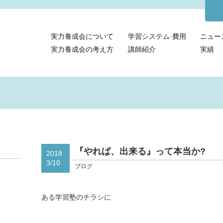
実力養成会について
学習システム·費用
ニュー
実力養成会の考え方
講師紹介
実績
『やれば、出来る』って本当か?
2018
3/10
ブログ
ある学習塾のチラシに