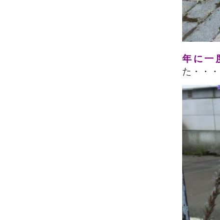
年に一
た・・・