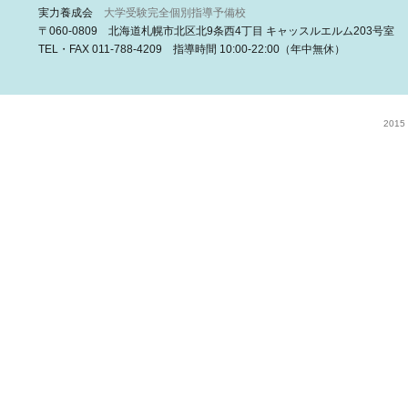
実力養成会
大学受験完全個別指導予備校
〒060-0809 北海道札幌市北区北9条西4丁目 キャッスルエルム203号室
TEL・FAX 011-788-4209 指導時間 10:00-22:00（年中無休）
2015 