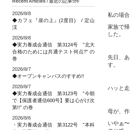
Recent Articles
/ 最近の記事5件
2026/8/8
私の場合
◆カフェ『崖の上』(2度目) / 定山
家族で帰
渓
した。
2026/8/8
◆実力養成会通信 第3124号 ”北大
合格のためには共通テスト何点?” の
先日、あ
巻
す。
2026/8/7
◆オープンキャンパスのすすめ!!
2026/8/7
ハッと走
◆実力養成会通信 第3123号 ”今朝
で【保護者通信600号】要は心がけ次
第!!” の巻
母が、作
2026/8/6
いやぁ〜
・実力養成会通信 第3122号 ”本科