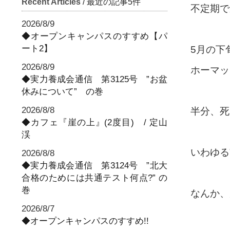
Recent Articles
/ 最近の記事5件
不定期で
2026/8/9
◆オープンキャンパスのすすめ【パ
ート2】
5月の下
2026/8/9
ホーマッ
◆実力養成会通信 第3125号 ”お盆
休みについて” の巻
2026/8/8
半分、死
◆カフェ『崖の上』(2度目) / 定山
渓
いわゆる
2026/8/8
◆実力養成会通信 第3124号 ”北大
合格のためには共通テスト何点?” の
巻
なんか、
2026/8/7
◆オープンキャンパスのすすめ!!