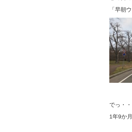
「早朝ウ
でっ・・
1年9か