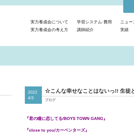
実力養成会について
学習システム·費用
ニュー
実力養成会の考え方
講師紹介
実績
☆こんな幸せなことはないっ!! 生徒と
2022
4/3
ブログ
『君の瞳に恋してる/BOYS TOWN GANG』
『close to you/カーペンターズ』