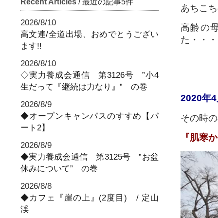
Recent Articles
/ 最近の記事5件
あちこち
2026/8/10
高齢の
高文連/全道出場、おめでとうござい
た・・・
ます!!
2026/8/10
◇実力養成会通信 第3126号 ”小4
生だって『継続は力なり』” の巻
2020年
2026/8/9
◆オープンキャンパスのすすめ【パ
その時の
ート2】
『肌寒か
2026/8/9
◆実力養成会通信 第3125号 ”お盆
休みについて” の巻
2026/8/8
◆カフェ『崖の上』(2度目) / 定山
渓