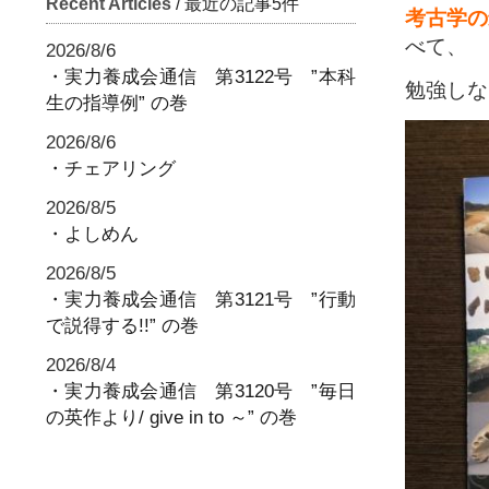
Recent Articles
/ 最近の記事5件
考古学の
べて、
2026/8/6
・実力養成会通信 第3122号 ”本科
勉強しな
生の指導例” の巻
2026/8/6
・チェアリング
2026/8/5
・よしめん
2026/8/5
・実力養成会通信 第3121号 ”行動
で説得する!!” の巻
2026/8/4
・実力養成会通信 第3120号 ”毎日
の英作より/ give in to ～” の巻