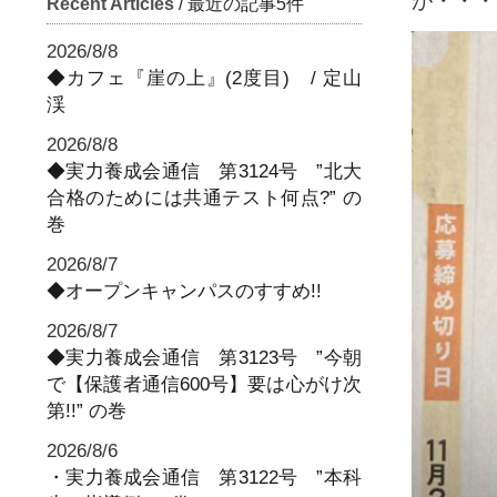
が・・・
Recent Articles
/ 最近の記事5件
2026/8/8
◆カフェ『崖の上』(2度目) / 定山
渓
2026/8/8
◆実力養成会通信 第3124号 ”北大
合格のためには共通テスト何点?” の
巻
2026/8/7
◆オープンキャンパスのすすめ!!
2026/8/7
◆実力養成会通信 第3123号 ”今朝
で【保護者通信600号】要は心がけ次
第!!” の巻
2026/8/6
・実力養成会通信 第3122号 ”本科