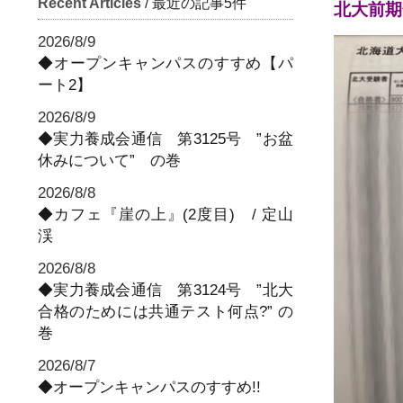
Recent Articles
/ 最近の記事5件
北大前期
2026/8/9
◆オープンキャンパスのすすめ【パ
ート2】
2026/8/9
◆実力養成会通信 第3125号 ”お盆
休みについて” の巻
2026/8/8
◆カフェ『崖の上』(2度目) / 定山
渓
2026/8/8
◆実力養成会通信 第3124号 ”北大
合格のためには共通テスト何点?” の
巻
2026/8/7
◆オープンキャンパスのすすめ!!