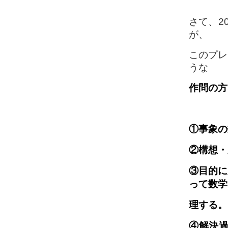
さて、2
が、
このプレ
うな
作問の方
①事象の
②構想・
③目的に
って数学
理
する。
④解決