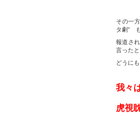
その一
タ劇” 
報道さ
言ったと
どうにも
我々
虎視