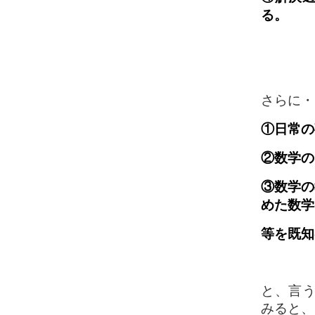
る。
さらに・
①日常の
②数学の
③数学の
めた数学
等
を既知
と、言う
みると、