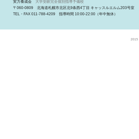
実力養成会
大学受験完全個別指導予備校
〒060-0809 北海道札幌市北区北9条西4丁目 キャッスルエルム203号室
TEL・FAX 011-788-4209 指導時間 10:00-22:00（年中無休）
2015 