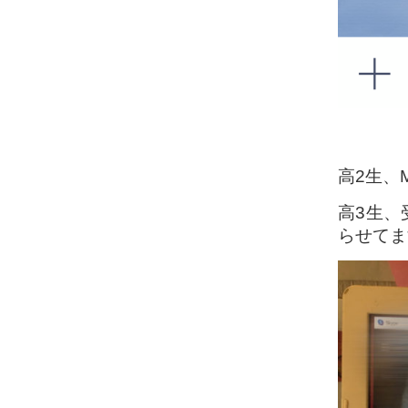
高2生、
高3生、
らせてます