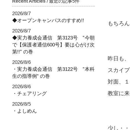
Recent Articles
/ 最近の記事5件
2026/8/7
◆オープンキャンパスのすすめ!!
もちろん
2026/8/7
◆実力養成会通信 第3123号 ”今朝
で【保護者通信600号】要は心がけ次
第!!” の巻
昨日も、
2026/8/6
・実力養成会通信 第3122号 ”本科
スカイプ
生の指導例” の巻
対面、１
2026/8/6
教室に来
・チェアリング
2026/8/5
・よしめん
少し・・