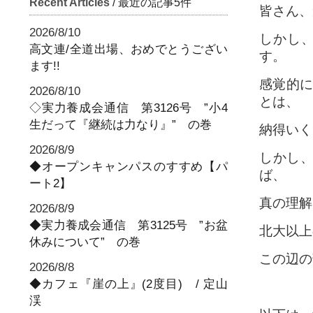
Recent Articles
/ 最近の記事5件
皆さん、
2026/8/10
しかし、
高文連/全道出場、おめでとうござい
す。
ます!!
感覚的に
2026/8/10
とは、
◇実力養成会通信 第3126号 ”小4
生だって『継続は力なり』” の巻
納得いく
2026/8/9
しかし
◆オープンキャンパスのすすめ【パ
ば、
ート2】
真の理解
2026/8/9
◆実力養成会通信 第3125号 ”お盆
北大以上
休みについて” の巻
この辺の
2026/8/8
◆カフェ『崖の上』(2度目) / 定山
渓