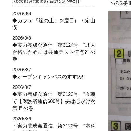
Recent Articles
/ 最近の記事5件
下の2番!
2026/8/8
◆カフェ『崖の上』(2度目) / 定山
渓
2026/8/8
◆実力養成会通信 第3124号 ”北大
合格のためには共通テスト何点?” の
巻
2026/8/7
◆オープンキャンパスのすすめ!!
2026/8/7
◆実力養成会通信 第3123号 ”今朝
で【保護者通信600号】要は心がけ次
第!!” の巻
2026/8/6
・実力養成会通信 第3122号 ”本科