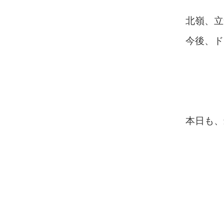
北嶺、立
今後、ド
本日も、