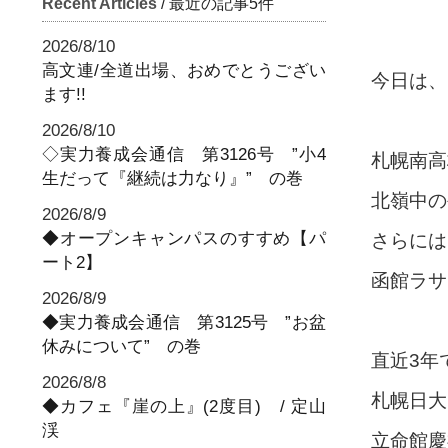
Recent Articles
/ 最近の記事5件
2026/8/10
高文連/全道出場、おめでとうござい
今日は、
ます!!
2026/8/10
◇実力養成会通信 第3126号 ”小4
札幌南高
生だって『継続は力なり』” の巻
北嶺中の
2026/8/9
◆オープンキャンパスのすすめ【パ
さらには
ート2】
函館ラサ
2026/8/9
◆実力養成会通信 第3125号 ”お盆
休みについて” の巻
直近3年
2026/8/8
札幌日大
◆カフェ『崖の上』(2度目) / 定山
渓
立命館慶祥