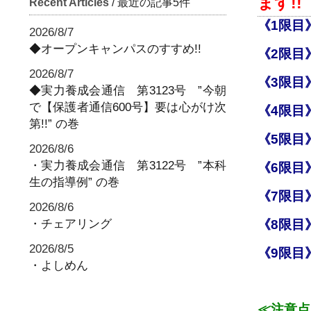
ます!!
Recent Articles
/ 最近の記事5件
《1限目》
2026/8/7
◆オープンキャンパスのすすめ!!
《2限目》
2026/8/7
《3限目》
◆実力養成会通信 第3123号 ”今朝
で【保護者通信600号】要は心がけ次
《4限目》1
第!!” の巻
《5限目》
2026/8/6
・実力養成会通信 第3122号 ”本科
《6限目》
生の指導例” の巻
《7限目》
2026/8/6
・チェアリング
《8限目》
2026/8/5
《9限目》
・よしめん
≪注意点