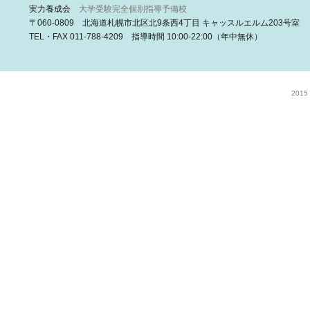
実力養成会
大学受験完全個別指導予備校
〒060-0809 北海道札幌市北区北9条西4丁目 キャッスルエルム203号室
TEL・FAX 011-788-4209 指導時間 10:00-22:00（年中無休）
2015 