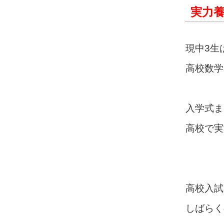
実力養
現中3生
高校数学
入学式ま
高校で実
高校入試
しばらく