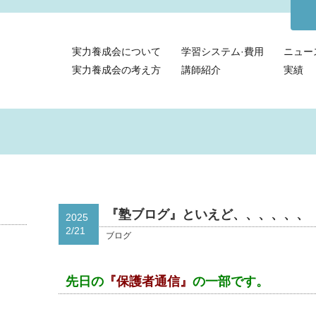
実力養成会について
学習システム·費用
ニュー
実力養成会の考え方
講師紹介
実績
『塾ブログ』といえど、、、、、、
2025
2/21
ブログ
先日の
『保護者通信』
の一部です。