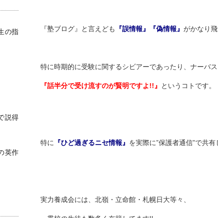
『塾ブログ』と言えども
『誤情報』『偽情報』
がかなり飛
生の指
特に時期的に受験に関するシビアーであったり、ナーバス
『話半分で受け流すのが賢明ですよ!!』
というコトです。
で説得
特に
『ひど過ぎるニセ情報』
を実際に”保護者通信”で共有
の英作
実力養成会には、北嶺・立命館・札幌日大等々、