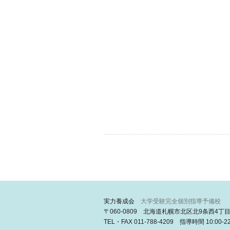
実力養成会
大学受験完全個別指導予備校
〒060-0809 北海道札幌市北区北9条西4丁
TEL・FAX 011-788-4209 指導時間 10:00