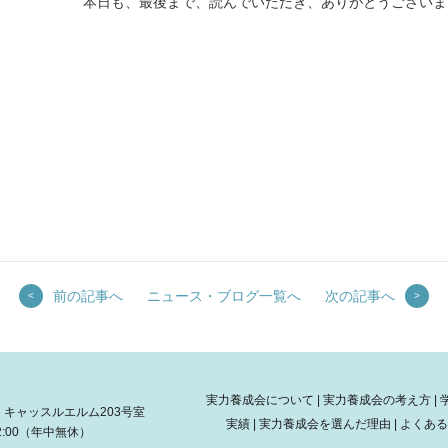
本日も、最後まで、読んでいただき、ありがとうございま
前の記事へ
ニュース・ブログ一覧へ
次の記事へ
<
>
実力養成会について
|
実力養成会の考え方
|
目 キャッスルエルム203号室
実績
|
実力養成会を選んだ理由
|
よくある
-22:00（年中無休）