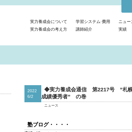
実力養成会について
学習システム·費用
ニュー
実力養成会の考え方
講師紹介
実績
◆実力養成会通信 第2217号 ”札
2022
成績優秀者” の巻
6/2
ニュース
塾ブログ・・・・