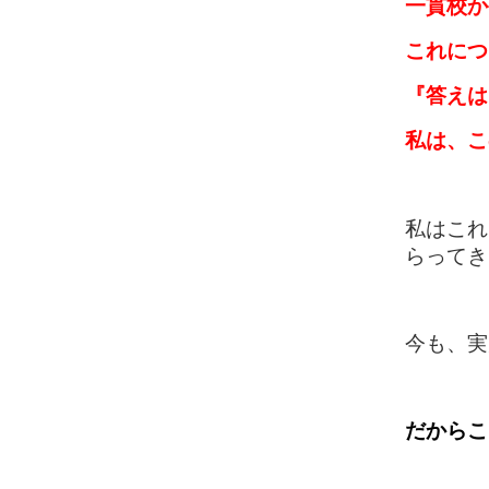
一貫校か
これにつ
『答えは
私は、こ
私はこれ
らってき
今も、実
だからこ