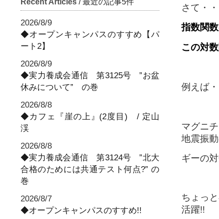
Recent Articles
/ 最近の記事5件
さて・・
2026/8/9
指数関数
◆オープンキャンパスのすすめ【パ
ート2】
この対数
2026/8/9
◆実力養成会通信 第3125号 ”お盆
例えば・
休みについて” の巻
2026/8/8
◆カフェ『崖の上』(2度目) / 定山
マグニチ
渓
地震振動
2026/8/8
◆実力養成会通信 第3124号 ”北大
ギーの対
合格のためには共通テスト何点?” の
巻
ちょっと
2026/8/7
活躍!!
◆オープンキャンパスのすすめ!!